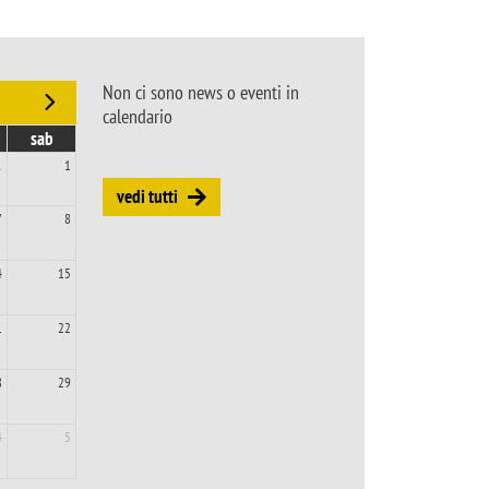
Non ci sono news o eventi in
calendario
sab
1
1
vedi tutti
7
8
4
15
1
22
8
29
4
5