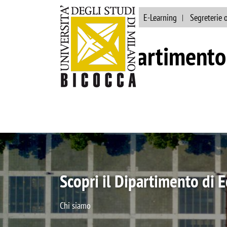
Ateneo
Biblioteca
E-Learning
Segreterie 
Dipartimento 
Il DEMS si conferma Di
per la seconda volta consecutiva