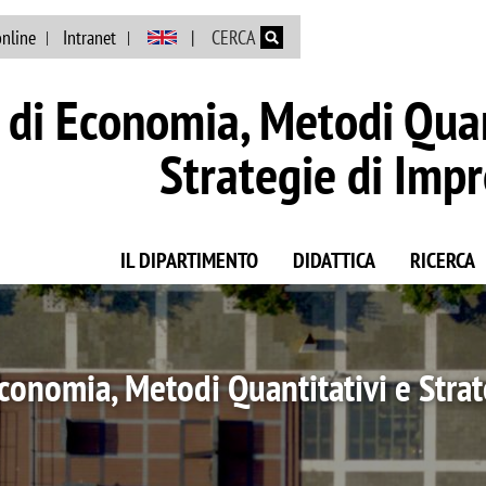
Salta al contenuto principale
online
Intranet
CERCA
di Economia, Metodi Quan
Strategie di Imp
IL DIPARTIMENTO
DIDATTICA
RICERCA
partimento di Eccellenza per il qui