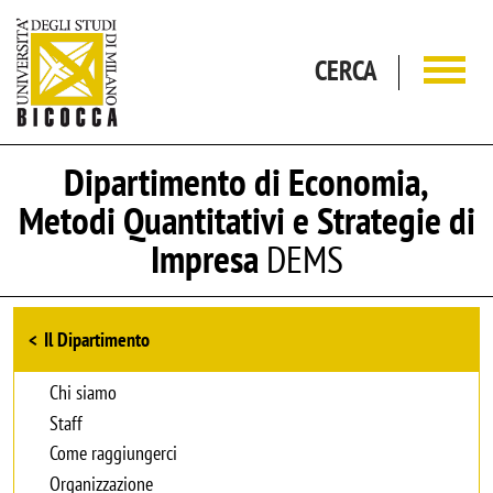
Salta al contenuto principale
CERCA
Dipartimento di Economia,
Metodi Quantitativi e Strategie di
Impresa
DEMS
Browse the section
Il Dipartimento
Chi siamo
Staff
Come raggiungerci
Organizzazione