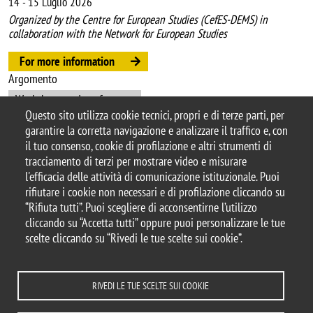
14
-
15 Luglio 2026
Organized by the Centre for European Studies (CefES-DEMS) in
collaboration with the Network for European Studies
For more information
Argomento
Workshops and conferences
Questo sito utilizza cookie tecnici, propri e di terze parti, per
garantire la corretta navigazione e analizzare il traffico e, con
il tuo consenso, cookie di profilazione e altri strumenti di
tracciamento di terzi per mostrare video e misurare
© 2025 Università degli Studi di Milano-Bicocca
l'efficacia delle attività di comunicazione istituzionale. Puoi
Piazza dell'Ateneo Nuovo, 1 - 20126, Milano
rifiutare i cookie non necessari e di profilazione cliccando su
Casella PEC:
ateneo.bicocca@pec.unimib.it
“Rifiuta tutti”. Puoi scegliere di acconsentirne l’utilizzo
P.I. 12621570154 |
cliccando su “Accetta tutti” oppure puoi personalizzare le tue
redazioneweb.dems@unimib.it
scelte cliccando su “Rivedi le tue scelte sui cookie”.
RIVEDI LE TUE SCELTE SUI COOKIE
Note legali
Privacy e cookie policy
Amministrazione trasparente