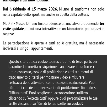
Dal 6 febbraio al 15 marzo 2026
, Milano si trasforma non solo
nella capitale dello sport, ma anche in quella della cultura.
MuDiB - Museo Diffuso Bicoca aderisce all'iniziativa proponendo
tre
visite guidate
, di cui una interattiva e
un laboratorio
per ragazzi e
ragazze.
La partecipazione è aperta a tutti ed è gratuita, ma è necessario
iscriversi ai singoli appuntamenti.
Per maggiori informazioni
Questo sito utilizza cookie tecnici, propri e di terze parti, per
garantire la corretta navigazione e analizzare il traffico e, con
il tuo consenso, cookie di profilazione e altri strumenti di
tracciamento di terzi per mostrare video e misurare
© 2025 Università degli Studi di Milano-Bicocca
l'efficacia delle attività di comunicazione istituzionale. Puoi
Piazza dell'Ateneo Nuovo, 1 - 20126, Milano
rifiutare i cookie non necessari e di profilazione cliccando su
Casella PEC:
ateneo.bicocca@pec.unimib.it
“Rifiuta tutti”. Puoi scegliere di acconsentirne l’utilizzo
P.I. 12621570154 |
cliccando su “Accetta tutti” oppure puoi personalizzare le tue
redazioneweb.dems@unimib.it
scelte cliccando su “Rivedi le tue scelte sui cookie”.