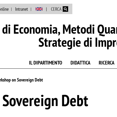
Salta al contenuto principale
online
Intranet
CERCA
di Economia, Metodi Quan
Strategie di Imp
IL DIPARTIMENTO
DIDATTICA
RICERCA
orkshop on Sovereign Debt
n Sovereign Debt