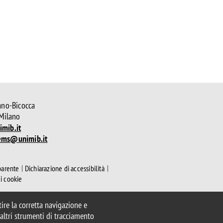
ano-Bicocca
 Milano
mib.it
ems@unimib.it
parente
Dichiarazione di accessibilità
ui cookie
ntire la corretta navigazione e
e altri strumenti di tracciamento