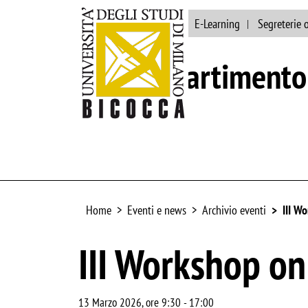
Ateneo
Biblioteca
E-Learning
Segreterie 
Dipartimento 
Home
Eventi e news
Archivio eventi
III W
III Workshop o
13 Marzo 2026, ore 9:30
-
17:00