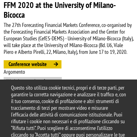
FFM 2020 at the University of Milano-
Bicocca
The 27th Forecasting Financial Markets Conference, co-organised by
the Forecasting Financial Markets Association and the Center for
European Studies (CefES-DEMS) - University of Milano-Bicocca (Italy),
will take place at the University of Milano-Bicocca (Bd. U6, Viale
Piero e Alberto Pirelli, 22, Milano, Italy), from June 17 to 19, 2020.
Conference website
Argomento
Workshops and conferences
Questo sito utilizza cookie tecnici, propri e di terze parti, per
garantire la corretta navigazione e analizzare il traffico e, con
il tuo consenso, cookie di profilazione e altri strumenti di
tracciamento di terzi per mostrare video e misurare
© 2025 Università degli Studi di Milano-Bicocca
l'efficacia delle attività di comunicazione istituzionale. Puoi
Piazza dell'Ateneo Nuovo, 1 - 20126, Milano
rifiutare i cookie non necessari e di profilazione cliccando su
Casella PEC:
ateneo.bicocca@pec.unimib.it
“Rifiuta tutti”. Puoi scegliere di acconsentirne l’utilizzo
P.I. 12621570154 |
cliccando su “Accetta tutti” oppure puoi personalizzare le tue