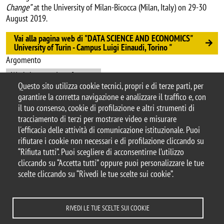
Change”
at the University of Milan-Bicocca (Milan, Italy) on 29-30
August 2019.
Vai alla pagina web di "DATA SCIENCE AND ECONOMICS"
University of Turin - Campus Luigi Einaudi, Torino "
Argomento
Workshops and conferences
Questo sito utilizza cookie tecnici, propri e di terze parti, per
garantire la corretta navigazione e analizzare il traffico e, con
il tuo consenso, cookie di profilazione e altri strumenti di
tracciamento di terzi per mostrare video e misurare
© 2025 Università degli Studi di Milano-Bicocca
l'efficacia delle attività di comunicazione istituzionale. Puoi
Piazza dell'Ateneo Nuovo, 1 - 20126, Milano
rifiutare i cookie non necessari e di profilazione cliccando su
Casella PEC:
ateneo.bicocca@pec.unimib.it
“Rifiuta tutti”. Puoi scegliere di acconsentirne l’utilizzo
P.I. 12621570154 |
cliccando su “Accetta tutti” oppure puoi personalizzare le tue
redazioneweb.dems@unimib.it
scelte cliccando su “Rivedi le tue scelte sui cookie”.
RIVEDI LE TUE SCELTE SUI COOKIE