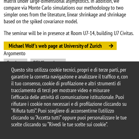
matrix under large-dimensional asymptotics. In addition, we
compare via Monte Carlo simulations our methodology to two
simpler ones from the literature, linear shrinkage and shrinkage
based on the spiked covariance model.
The seminar will be in presence at Room U7-14, building U7 Civitas.
Michael Wolf's web page at University of Zurich
Argomento
Seminars
DEMS seminars
Questo sito utilizza cookie tecnici, propri e di terze parti, per
garantire la corretta navigazione e analizzare il traffico e, con
il tuo consenso, cookie di profilazione e altri strumenti di
tracciamento di terzi per mostrare video e misurare
© 2025 Università degli Studi di Milano-Bicocca
l'efficacia delle attività di comunicazione istituzionale. Puoi
Piazza dell'Ateneo Nuovo, 1 - 20126, Milano
rifiutare i cookie non necessari e di profilazione cliccando su
Casella PEC:
ateneo.bicocca@pec.unimib.it
“Rifiuta tutti”. Puoi scegliere di acconsentirne l’utilizzo
P.I. 12621570154 |
cliccando su “Accetta tutti” oppure puoi personalizzare le tue
redazioneweb.dems@unimib.it
scelte cliccando su “Rivedi le tue scelte sui cookie”.