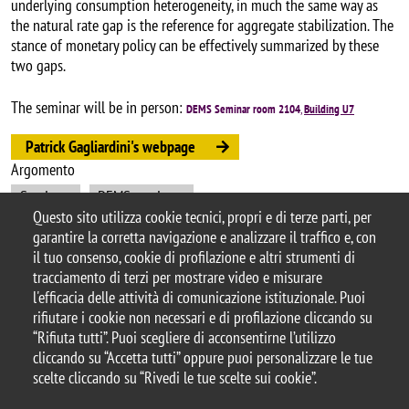
underlying consumption heterogeneity, in much the same way as
the natural rate gap is the reference for aggregate stabilization. The
stance of monetary policy can be effectively summarized by these
two gaps.
The seminar will be in person:
DEMS Seminar room 2104
,
Building U7
Patrick Gagliardini's webpage
Argomento
Seminars
DEMS seminars
Questo sito utilizza cookie tecnici, propri e di terze parti, per
garantire la corretta navigazione e analizzare il traffico e, con
il tuo consenso, cookie di profilazione e altri strumenti di
tracciamento di terzi per mostrare video e misurare
© 2025 Università degli Studi di Milano-Bicocca
l'efficacia delle attività di comunicazione istituzionale. Puoi
Piazza dell'Ateneo Nuovo, 1 - 20126, Milano
rifiutare i cookie non necessari e di profilazione cliccando su
Casella PEC:
ateneo.bicocca@pec.unimib.it
“Rifiuta tutti”. Puoi scegliere di acconsentirne l’utilizzo
P.I. 12621570154 |
cliccando su “Accetta tutti” oppure puoi personalizzare le tue
redazioneweb.dems@unimib.it
scelte cliccando su “Rivedi le tue scelte sui cookie”.