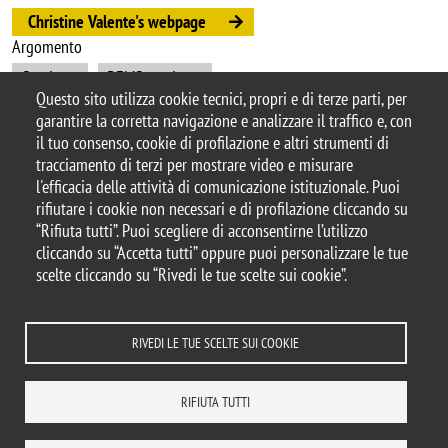
Christine Valente's webpage
Argomento
Seminars
DEMS seminars
Questo sito utilizza cookie tecnici, propri e di terze parti, per
garantire la corretta navigazione e analizzare il traffico e, con
il tuo consenso, cookie di profilazione e altri strumenti di
tracciamento di terzi per mostrare video e misurare
© 2025 Università degli Studi di Milano-Bicocca
l'efficacia delle attività di comunicazione istituzionale. Puoi
Piazza dell'Ateneo Nuovo, 1 - 20126, Milano
rifiutare i cookie non necessari e di profilazione cliccando su
Casella PEC:
ateneo.bicocca@pec.unimib.it
“Rifiuta tutti”. Puoi scegliere di acconsentirne l’utilizzo
P.I. 12621570154 |
cliccando su “Accetta tutti” oppure puoi personalizzare le tue
redazioneweb.dems@unimib.it
scelte cliccando su “Rivedi le tue scelte sui cookie”.
RIVEDI LE TUE SCELTE SUI COOKIE
Note legali
Privacy e cookie policy
Amministrazione trasparente
Dichiarazione di accessibilità
Accessibilità
Statistiche di accesso
RIFIUTA TUTTI
Rivedi le tue scelte sui cookie