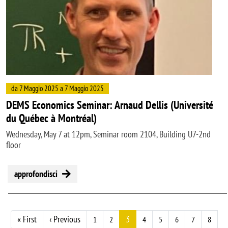
da 7 Maggio 2025 a 7 Maggio 2025
DEMS Economics Seminar: Arnaud Dellis (Université
du Québec à Montréal)
Wednesday, May 7 at 12pm, Seminar room 2104, Building U7-2nd
floor
approfondisci
Paginazione
Prima pagina
Pagina precedente
« First
‹ Previous
3
1
2
4
5
6
7
8