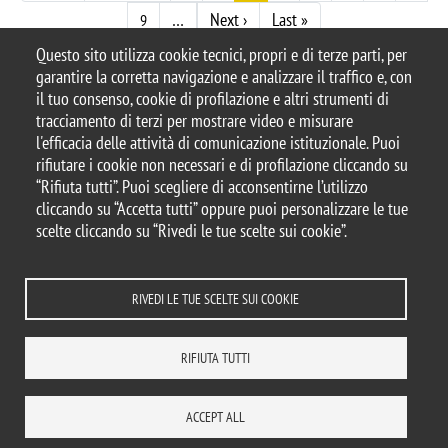
Pagina successiva
Ultima pagina
…
Next ›
Last »
9
Questo sito utilizza cookie tecnici, propri e di terze parti, per
garantire la corretta navigazione e analizzare il traffico e, con
il tuo consenso, cookie di profilazione e altri strumenti di
tracciamento di terzi per mostrare video e misurare
© 2025 Università degli Studi di Milano-Bicocca
l'efficacia delle attività di comunicazione istituzionale. Puoi
Piazza dell'Ateneo Nuovo, 1 - 20126, Milano
rifiutare i cookie non necessari e di profilazione cliccando su
Casella PEC:
ateneo.bicocca@pec.unimib.it
“Rifiuta tutti”. Puoi scegliere di acconsentirne l’utilizzo
P.I. 12621570154 |
cliccando su “Accetta tutti” oppure puoi personalizzare le tue
redazioneweb.dems@unimib.it
scelte cliccando su “Rivedi le tue scelte sui cookie”.
RIVEDI LE TUE SCELTE SUI COOKIE
Note legali
Privacy e cookie policy
Amministrazione trasparente
Dichiarazione di accessibilità
Accessibilità
Statistiche di accesso
RIFIUTA TUTTI
Rivedi le tue scelte sui cookie
DOVE SIAMO
MAPPA DEL SITO
CONTATTI
ACCEPT ALL