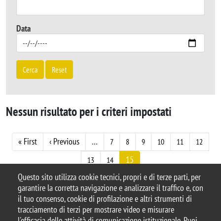
Data
Cerca
Reset
Nessun risultato per i criteri impostati
Paginazione
Prima pagina
Pagina precedente
« First
‹ Previous
…
7
8
9
10
11
12
15
13
14
Questo sito utilizza cookie tecnici, propri e di terze parti, per
garantire la corretta navigazione e analizzare il traffico e, con
il tuo consenso, cookie di profilazione e altri strumenti di
tracciamento di terzi per mostrare video e misurare
© 2025 Università degli Studi di Milano-Bicocca
l'efficacia delle attività di comunicazione istituzionale. Puoi