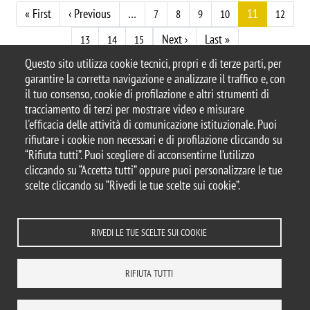
Paginazione
Prima pagina
Pagina precedente
« First
‹ Previous
…
11
7
8
9
10
12
Pagina successiva
Ultima pagina
Next ›
Last »
13
14
15
Questo sito utilizza cookie tecnici, propri e di terze parti, per
garantire la corretta navigazione e analizzare il traffico e, con
il tuo consenso, cookie di profilazione e altri strumenti di
tracciamento di terzi per mostrare video e misurare
© 2025 Università degli Studi di Milano-Bicocca
l'efficacia delle attività di comunicazione istituzionale. Puoi
Piazza dell'Ateneo Nuovo, 1 - 20126, Milano
rifiutare i cookie non necessari e di profilazione cliccando su
Casella PEC:
ateneo.bicocca@pec.unimib.it
“Rifiuta tutti”. Puoi scegliere di acconsentirne l’utilizzo
P.I. 12621570154 |
cliccando su “Accetta tutti” oppure puoi personalizzare le tue
redazioneweb.dems@unimib.it
scelte cliccando su “Rivedi le tue scelte sui cookie”.
RIVEDI LE TUE SCELTE SUI COOKIE
Note legali
Privacy e cookie policy
Amministrazione trasparente
Dichiarazione di accessibilità
Accessibilità
Statistiche di accesso
RIFIUTA TUTTI
Rivedi le tue scelte sui cookie