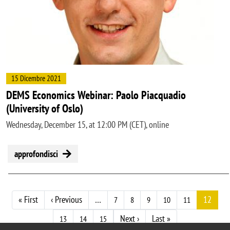
15 Dicembre 2021
DEMS Economics Webinar: Paolo Piacquadio
(University of Oslo)
Wednesday, December 15, at 12:00 PM (CET), online
approfondisci
Paginazione
Prima pagina
Pagina precedente
« First
‹ Previous
…
12
7
8
9
10
11
Pagina successiva
Ultima pagina
Next ›
Last »
13
14
15